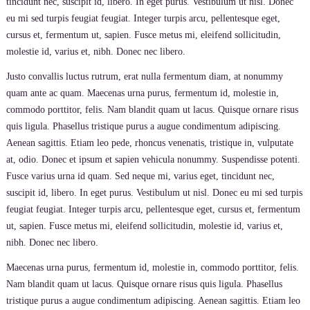
tincidunt nec, suscipit id, libero. In eget purus. Vestibulum ut nisl. Donec
eu mi sed turpis feugiat feugiat. Integer turpis arcu, pellentesque eget,
cursus et, fermentum ut, sapien. Fusce metus mi, eleifend sollicitudin,
molestie id, varius et, nibh. Donec nec libero.
Justo convallis luctus rutrum, erat nulla fermentum diam, at nonummy
quam ante ac quam. Maecenas urna purus, fermentum id, molestie in,
commodo porttitor, felis. Nam blandit quam ut lacus. Quisque ornare risus
quis ligula. Phasellus tristique purus a augue condimentum adipiscing.
Aenean sagittis. Etiam leo pede, rhoncus venenatis, tristique in, vulputate
at, odio. Donec et ipsum et sapien vehicula nonummy. Suspendisse potenti.
Fusce varius urna id quam. Sed neque mi, varius eget, tincidunt nec,
suscipit id, libero. In eget purus. Vestibulum ut nisl. Donec eu mi sed turpis
feugiat feugiat. Integer turpis arcu, pellentesque eget, cursus et, fermentum
ut, sapien. Fusce metus mi, eleifend sollicitudin, molestie id, varius et,
nibh. Donec nec libero.
Maecenas urna purus, fermentum id, molestie in, commodo porttitor, felis.
Nam blandit quam ut lacus. Quisque ornare risus quis ligula. Phasellus
tristique purus a augue condimentum adipiscing. Aenean sagittis. Etiam leo