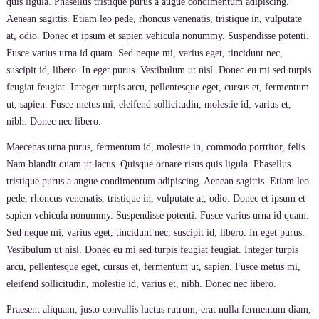
quis ligula. Phasellus tristique purus a augue condimentum adipiscing.
Aenean sagittis. Etiam leo pede, rhoncus venenatis, tristique in, vulputate
at, odio. Donec et ipsum et sapien vehicula nonummy. Suspendisse potenti.
Fusce varius urna id quam. Sed neque mi, varius eget, tincidunt nec,
suscipit id, libero. In eget purus. Vestibulum ut nisl. Donec eu mi sed turpis
feugiat feugiat. Integer turpis arcu, pellentesque eget, cursus et, fermentum
ut, sapien. Fusce metus mi, eleifend sollicitudin, molestie id, varius et,
nibh. Donec nec libero.
Maecenas urna purus, fermentum id, molestie in, commodo porttitor, felis.
Nam blandit quam ut lacus. Quisque ornare risus quis ligula. Phasellus
tristique purus a augue condimentum adipiscing. Aenean sagittis. Etiam leo
pede, rhoncus venenatis, tristique in, vulputate at, odio. Donec et ipsum et
sapien vehicula nonummy. Suspendisse potenti. Fusce varius urna id quam.
Sed neque mi, varius eget, tincidunt nec, suscipit id, libero. In eget purus.
Vestibulum ut nisl. Donec eu mi sed turpis feugiat feugiat. Integer turpis
arcu, pellentesque eget, cursus et, fermentum ut, sapien. Fusce metus mi,
eleifend sollicitudin, molestie id, varius et, nibh. Donec nec libero.
Praesent aliquam, justo convallis luctus rutrum, erat nulla fermentum diam,